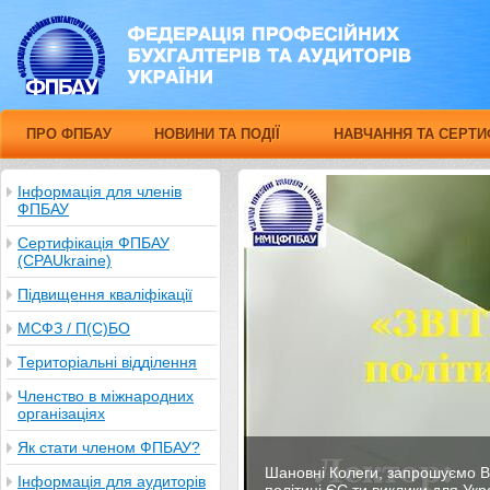
ПРО ФПБАУ
НОВИНИ ТА ПОДІЇ
НАВЧАННЯ ТА СЕРТИ
Інформація для членів
ФПБАУ
Сертифікація ФПБАУ
(CPAUkraine)
Підвищення кваліфікації
МСФЗ / П(С)БО
Територіальні відділення
Членство в міжнародних
організаціях
Як стати членом ФПБАУ?
Шановні Колеги, запрошуємо В
Інформація для аудиторів