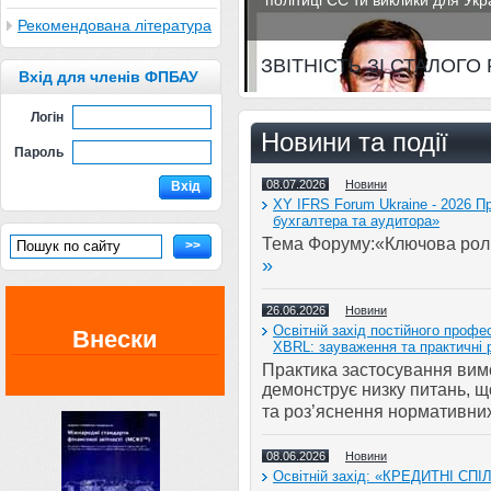
політиці ЄС ти виклики для Укр
Рекомендована література
ЗВІТНІСТЬ ЗІ СТАЛОГО Р
Вхід для членів ФПБАУ
Логін
Новини та події
Пароль
08.07.2026
Новини
Вхід
XY IFRS Forum Ukraine - 2026 
бухгалтера та аудитора»
Тема Форуму:«Ключова роль 
>>
»
26.06.2026
Новини
Освітній захід постійного профе
Внески
ХBRL: зауваження та практичні 
Практика застосування вимо
демонструє низку питань, 
та роз’яснення нормативних
08.06.2026
Новини
Освітній захід: «КРЕДИТНІ С